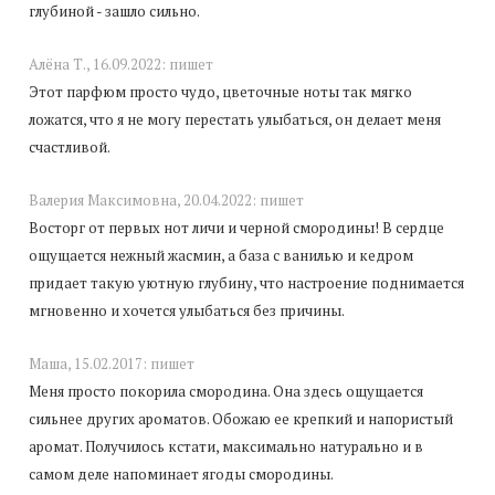
глубиной - зашло сильно.
Алёна Т.,
16.09.2022:
пишет
Этот парфюм просто чудо, цветочные ноты так мягко
ложатся, что я не могу перестать улыбаться, он делает меня
счастливой.
Валерия Максимовна,
20.04.2022:
пишет
Восторг от первых нот личи и черной смородины! В сердце
ощущается нежный жасмин, а база с ванилью и кедром
придает такую уютную глубину, что настроение поднимается
мгновенно и хочется улыбаться без причины.
Маша,
15.02.2017:
пишет
Меня просто покорила смородина. Она здесь ощущается
сильнее других ароматов. Обожаю ее крепкий и напористый
аромат. Получилось кстати, максимально натурально и в
самом деле напоминает ягоды смородины.