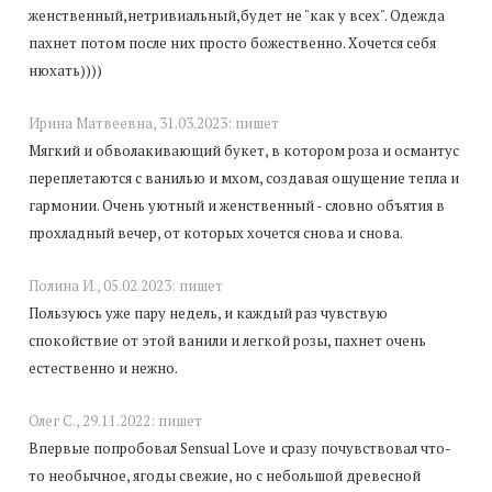
женственный,нетривиальный,будет не "как у всех". Одежда
пахнет потом после них просто божественно. Хочется себя
нюхать))))
Ирина Матвеевна,
31.03.2023:
пишет
Мягкий и обволакивающий букет, в котором роза и османтус
переплетаются с ванилью и мхом, создавая ощущение тепла и
гармонии. Очень уютный и женственный - словно объятия в
прохладный вечер, от которых хочется снова и снова.
Полина И.,
05.02.2023:
пишет
Пользуюсь уже пару недель, и каждый раз чувствую
спокойствие от этой ванили и легкой розы, пахнет очень
естественно и нежно.
Олег С.,
29.11.2022:
пишет
Впервые попробовал Sensual Love и сразу почувствовал что-
то необычное, ягоды свежие, но с небольшой древесной