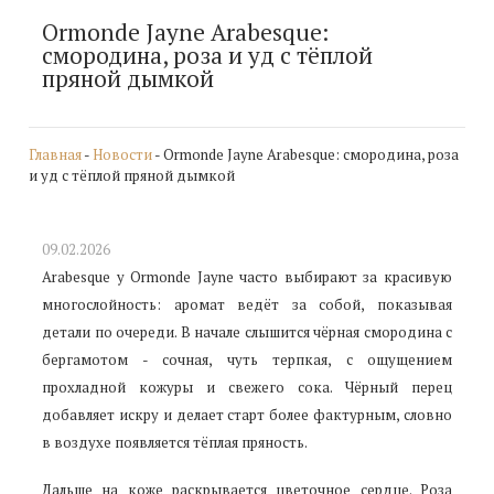
Ormonde Jayne Arabesque:
смородина, роза и уд с тёплой
пряной дымкой
Главная
-
Новости
- Ormonde Jayne Arabesque: смородина, роза
и уд с тёплой пряной дымкой
09.02.2026
Arabesque у Ormonde Jayne часто выбирают за красивую
многослойность: аромат ведёт за собой, показывая
детали по очереди. В начале слышится чёрная смородина с
бергамотом - сочная, чуть терпкая, с ощущением
прохладной кожуры и свежего сока. Чёрный перец
добавляет искру и делает старт более фактурным, словно
в воздухе появляется тёплая пряность.
Дальше на коже раскрывается цветочное сердце. Роза