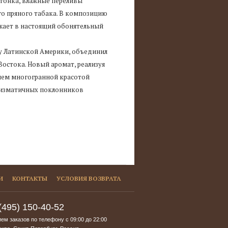
тонка, влажные переливы
го пряного табака. В композицию
ужает в настоящий обонятельный
ку Латинской Америки, объединил
остока. Новый аромат, реализуя
ием многогранной красотой
аризматичных поклонников
И
КОНТАКТЫ
УСЛОВИЯ ВОЗВРАТА
(495) 150-40-52
ем заказов по телефону с
09:00
до
22:00