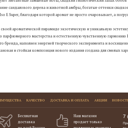
т элегантные замшевые ноты, сладкий гипнотический запах бобов 
ание сандалового дерева и животной амбры, богатые оттенки сладко
Iso E Super, благодаря которой аромат не просто очаровывает, а погр
 в своей ароматической пирамиде экзотическую и уникальную эстети
го парфюмерного мастерства и естественную чувственную гармонию В
о бренда, наполнен энергией творческого эксперимента и восхищен
лановая и стойкая композиция нового издания создана для смелых х
ИМУЩЕСТВА
КАЧЕСТВО
ДОСТАВКА И ОПЛАТА
АКЦИИ
НОВОСТ
Бесплатная
Наш магазин
7 
доставка
продает только
При
по всей России
подлинные ароматы