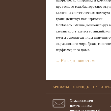
парфюмерной пирамиды доминирую
древесного мха, благородное звуч
включена синтетическая молекула 
транс, действуя как наркотик.
Montabaco Extreme, концентрируя
элегантность, качество английско
мечты основательницы знаменитог
окружающего мира. Яркая, многоп
парфюмерного дома.
← Назад к новостям
АРОМАТЫ
О БРЕНДЕ
НАШИ ПРЕ
Оплачивая при
получении вы
ничем не рискуете!