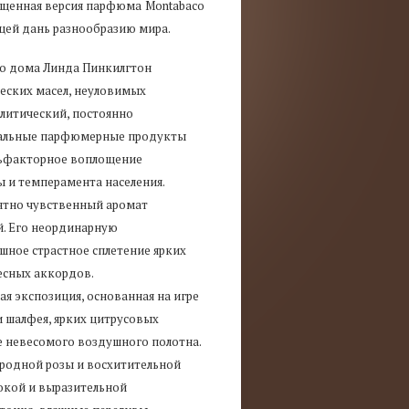
щенная версия парфюма Montabaco
ющей дань разнообразию мира.
о дома Линда Пинкилгтон
еских масел, неуловимых
олитический, постоянно
икальные парфюмерные продукты
ольфакторное воплощение
 и темперамента населения.
ятно чувственный аромат
. Его неординарную
ное страстное сплетение ярких
есных аккордов.
 экспозиция, основанная на игре
 шалфея, ярких цитрусовых
е невесомого воздушного полотна.
родной розы и восхитительной
окой и выразительной