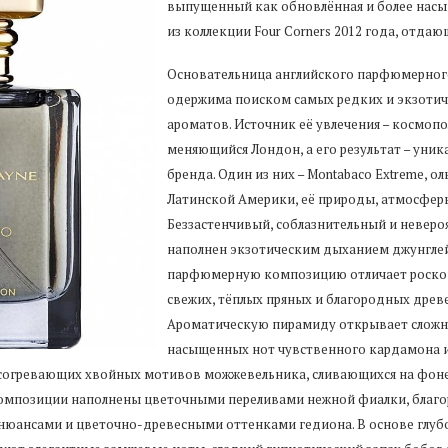
выпущенный как обновлённая и более насы
из коллекции Four Corners 2012 года, отда
Основательница английского парфюмерног
одержима поиском самых редких и экзотич
ароматов. Источник её увлечения – космоп
меняющийся Лондон, а его результат – ун
бренда. Один из них – Montabaco Extreme, 
Латинской Америки, её природы, атмосферы
Беззастенчивый, соблазнительный и неверо
наполнен экзотическим дыханием джунглей
парфюмерную композицию отличает роскош
свежих, тёплых пряных и благородных древ
Ароматическую пирамиду открывает сложная
насыщенных нот чувственного кардамона и
, согревающих хвойных мотивов можжевельника, сливающихся на фон
омпозиции наполнены цветочными переливами нежной фиалки, благо
юансами и цветочно-древесными оттенками гедиона. В основе глуб